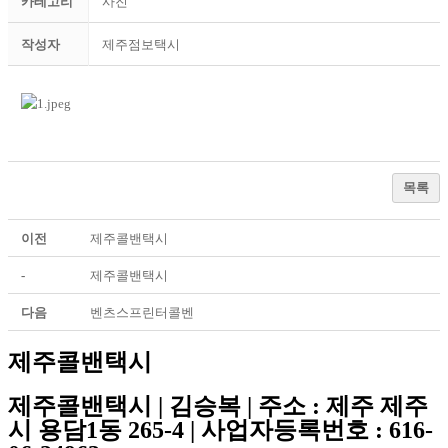
카테고리
사진
작성자
제주점보택시
목록
이전
제주콜밴택시
-
제주콜밴택시
다음
벤츠스프린터콜벤
제주콜밴택시
제주콜밴택시 | 김승복 | 주소 : 제주 제주
시 용담1동 265-4 | 사업자등록번호 : 616-